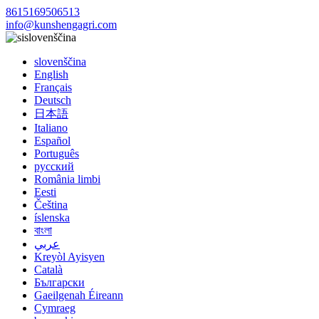
8615169506513
info@kunshengagri.com
slovenščina
slovenščina
English
Français
Deutsch
日本語
Italiano
Español
Português
русский
România limbi
Eesti
Čeština
íslenska
বাংলা
عربي
Kreyòl Ayisyen
Català
Български
Gaeilgenah Éireann
Cymraeg