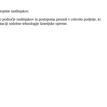
ojekte rastlinjakov.
odročje rastlinjakov in postopoma prerasli v celovito podjetje, ki
ntaciji sodobne tehnologije kmetijske opreme.