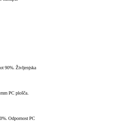
kot 90%. Življenjska
 8 mm PC plošča.
o 90%. Odpornost PC