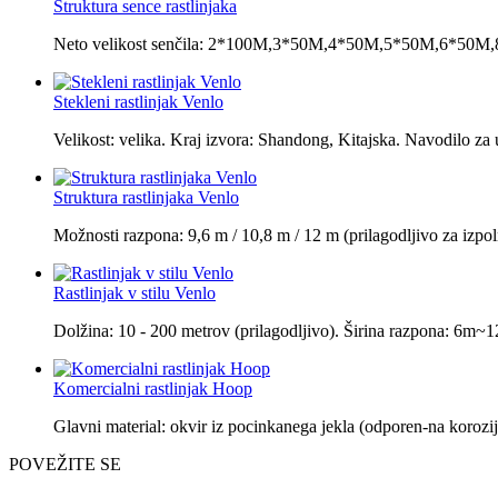
Struktura sence rastlinjaka
Neto velikost senčila: 2*100M,3*50M,4*50M,5*50M,6*50M,8*50
Stekleni rastlinjak Venlo
Velikost: velika. Kraj izvora: Shandong, Kitajska. Navodilo za 
Struktura rastlinjaka Venlo
Možnosti razpona: 9,6 m / 10,8 m / 12 m (prilagodljivo za izpoln
Rastlinjak v stilu Venlo
Dolžina: 10 - 200 metrov (prilagodljivo). Širina razpona: 6m~1
Komercialni rastlinjak Hoop
Glavni material: okvir iz pocinkanega jekla (odporen-na korozij
POVEŽITE SE