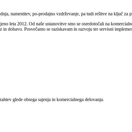
dnja, namestitev, po-prodajno vzdrževanje, pa tudi rešitve na ključ za pr
eno leta 2012. Od naše ustanovitve smo se osredotočali na komercialno p
voz in dobavo. Posvečamo se raziskavam in razvoju ter servisni impleme
h zahtev glede obsega sajenja in komercialnega delovanja.