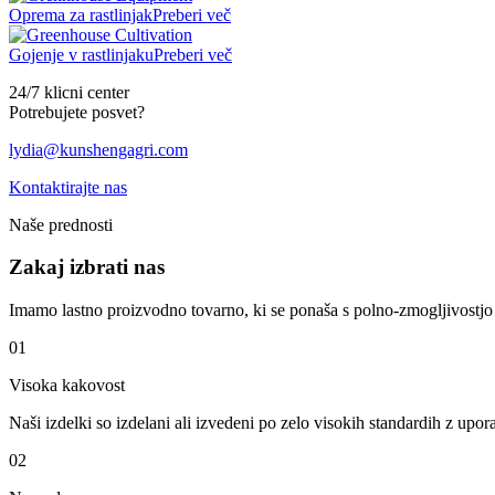
Oprema za rastlinjak
Preberi več
Gojenje v rastlinjaku
Preberi več
24/7 klicni center
Potrebujete posvet?
lydia@kunshengagri.com
Kontaktirajte nas
Naše prednosti
Zakaj izbrati nas
Imamo lastno proizvodno tovarno, ki se ponaša s polno-zmogljivostjo p
01
Visoka kakovost
Naši izdelki so izdelani ali izvedeni po zelo visokih standardih z upo
02