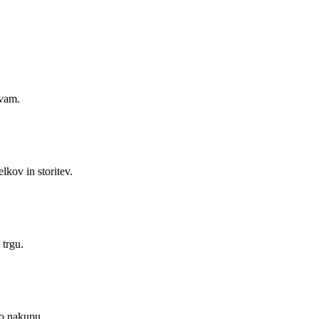
evam.
kov in storitev.
 trgu.
po nakupu.