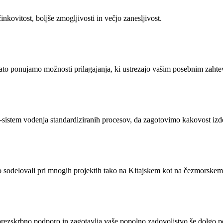
kovitost, boljše zmogljivosti in večjo zanesljivost.
ato ponujamo možnosti prilagajanja, ki ustrezajo vašim posebnim zaht
istem vodenja standardiziranih procesov, da zagotovimo kakovost izdel
mo sodelovali pri mnogih projektih tako na Kitajskem kot na čezmorskem
brezskrbno podporo in zagotavlja vaše popolno zadovoljstvo še dolgo 