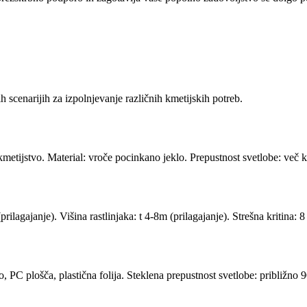
 scenarijih za izpolnjevanje različnih kmetijskih potreb.
 kmetijstvo. Material: vroče pocinkano jeklo. Prepustnost svetlobe: več 
rilagajanje). Višina rastlinjaka: t 4-8m (prilagajanje). Strešna kritina:
lo, PC plošča, plastična folija. Steklena prepustnost svetlobe: približn