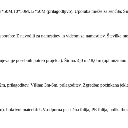
M,10*50M,12*50M (prilagodljivo). Uporaba mreže za senčila: Široko
uporabo: Z navodili za namestitev in videom za namestitev. Številka mo
jevanje posebnih potreb projekta). Širina: 4,0 m / 8,0 m (optimizirano 
2m, prilagoditev. Višina: 3m-6m, prilagoditev. Zgradba: pocinkana jekl
o). Pokrivni material: UV-odporna plastična folija, PE folija, polikarbo