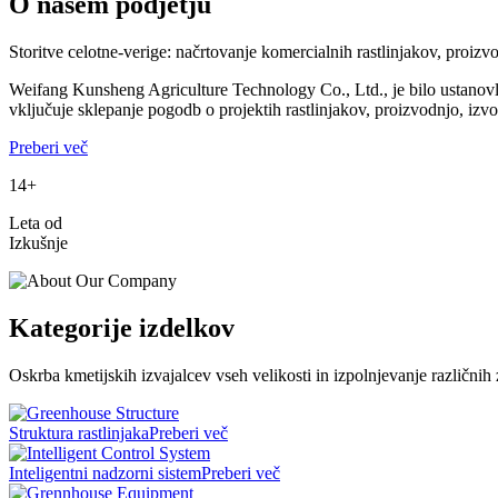
O našem podjetju
Storitve celotne-verige: načrtovanje komercialnih rastlinjakov, proizvo
Weifang Kunsheng Agriculture Technology Co., Ltd., je bilo ustanovlj
vključuje sklepanje pogodb o projektih rastlinjakov, proizvodnjo, iz
Preberi več
14+
Leta od
Izkušnje
Kategorije izdelkov
Oskrba kmetijskih izvajalcev vseh velikosti in izpolnjevanje različni
Struktura rastlinjaka
Preberi več
Inteligentni nadzorni sistem
Preberi več