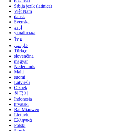
bosanski
Srbija jezik (latinica)
Việt Nam
dansk
Svenska
اردو
українська
ไทย
فارسی
Türkçe
slovenčina
magyar
Nederlands
Malti
suomi
Latviešu
O'zbek
한국어
Indonesia
hrvatski
Bai Miaowen
Lietuvių
Ελληνικά
Polski
Norsk