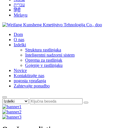
עברית
हिंदी
Melayu
Dom
O nas
Izdelki
Struktura rastlinjaka
Inteligentni nadzorni sistem
Oprema za rastlinjak
Gojenje v rastlinjaku
Novice
Kontaktirajte nas
pogosta vprašanja
Zahtevajte ponudbo