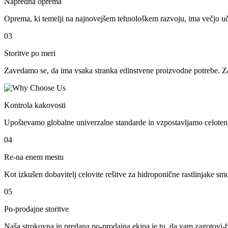
Napredna oprema
Oprema, ki temelji na najnovejšem tehnološkem razvoju, ima večjo učin
03
Storitve po meri
Zavedamo se, da ima vsaka stranka edinstvene proizvodne potrebe. Z
Kontrola kakovosti
Upoštevamo globalne univerzalne standarde in vzpostavljamo celoten-s
04
Re-na enem mestu
Kot izkušen dobavitelj celovite rešitve za hidroponične rastlinjake s
05
Po-prodajne storitve
Naša strokovna in predana po-prodajna ekipa je tu, da vam zagotovi-